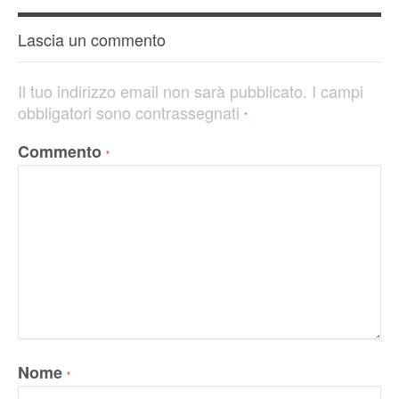
Lascia un commento
Il tuo indirizzo email non sarà pubblicato.
I campi
obbligatori sono contrassegnati
*
Commento
*
Nome
*