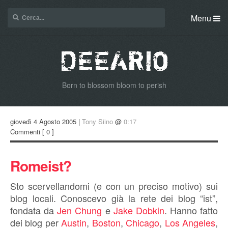
Menu
Born to blossom bloom to perish
giovedì 4 Agosto 2005 |
Tony Siino
@
0:17
Commenti
[ 0 ]
Romeist?
Sto scervellandomi (e con un preciso motivo) sui
blog locali. Conoscevo già la rete dei blog “ist”,
fondata da
Jen Chung
e
Jake Dobkin
. Hanno fatto
dei blog per
Austin
,
Boston
,
Chicago
,
Los Angeles
,