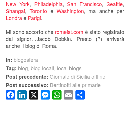
New York
,
Philadelphia
,
San Francisco
,
Seattle
,
Shangai
,
Toronto
e
Washington
, ma anche per
Londra
e
Parigi
.
Mi sono accorto che
romeist.com
è stato registrato
dal signor…Jacob Dobkin. Presto (?) arriverà
anche il blog di Roma.
blogosfera
In:
blog
,
blog locali
,
local blogs
Tag:
Giornale di Sicilia offline
Post precedente:
Bertinotti alle primarie
Post successivo:
Facebook
LinkedIn
X
Messenger
WhatsApp
Email
Condividi