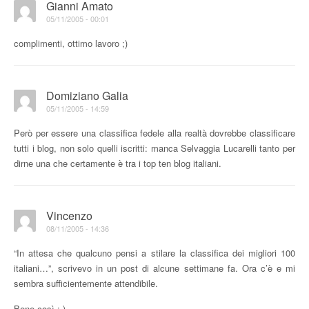
Gianni Amato
05/11/2005 - 00:01
complimenti, ottimo lavoro ;)
Domiziano Galia
05/11/2005 - 14:59
Però per essere una classifica fedele alla realtà dovrebbe classificare
tutti i blog, non solo quelli iscritti: manca Selvaggia Lucarelli tanto per
dirne una che certamente è tra i top ten blog italiani.
Vincenzo
08/11/2005 - 14:36
“In attesa che qualcuno pensi a stilare la classifica dei migliori 100
italiani…”, scrivevo in un post di alcune settimane fa. Ora c’è e mi
sembra sufficientemente attendibile.
Bene così :-)