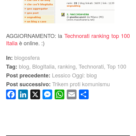
AGGIORNAMENTO: la
Technorati ranking top 100
Italia
è online. :)
blogosfera
In:
blog
,
BlogItalia
,
ranking
,
Technorati
,
Top 100
Tag:
Lessico Oggi: blog
Post precedente:
Trikem proti komunismu
Post successivo:
Facebook
LinkedIn
X
Messenger
WhatsApp
Email
Condividi