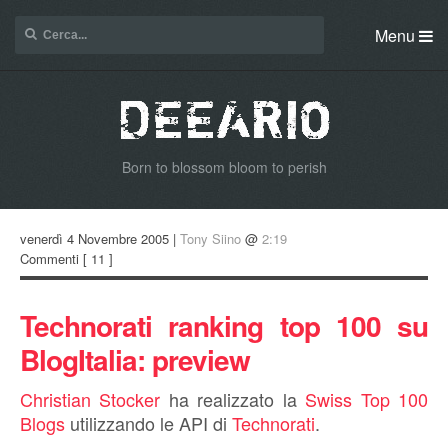
Menu
Born to blossom bloom to perish
venerdì 4 Novembre 2005 |
Tony Siino
@
2:19
Commenti
[ 11 ]
Technorati ranking top 100 su
BlogItalia: preview
Christian Stocker
ha realizzato la
Swiss Top 100
Blogs
utilizzando le API di
Technorati
.