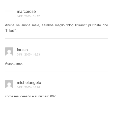
marcorosè
04/11/2005 - 15:12
Anche se suona male, sarebbe meglio “blog linkanti” piuttosto che
“linkati”.
fausto
04/11/2005 - 16:23
Aspettiamo.
michelangelo
04/11/2005 - 16:26
come mai deeario è al numero 60?