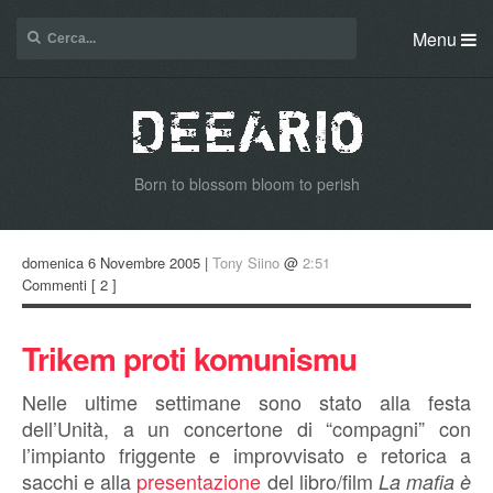
Menu
Born to blossom bloom to perish
domenica 6 Novembre 2005 |
Tony Siino
@
2:51
Commenti
[ 2 ]
Trikem proti komunismu
Nelle ultime settimane sono stato alla festa
dell’Unità, a un concertone di “compagni” con
l’impianto friggente e improvvisato e retorica a
sacchi e alla
presentazione
del libro/film
La mafia è