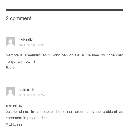
2 commenti
Gisella
06/11/2005 - 18:29
Sempre a lamentarci eh?! Sono ben chiare le tue idee politiche caro
Tony…ahimè….;)
Bacio
isabella
07/11/2005 - 16:57
a gisella:
poichè siamo in un paese libero, non credo ci siano problemi ad
esprimere le proprie idee.
VERO???