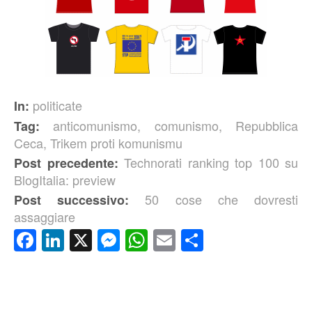
politicate
In:
anticomunismo
,
comunismo
,
Repubblica
Tag:
Ceca
,
Trikem proti komunismu
Technorati ranking top 100 su
Post precedente:
BlogItalia: preview
50 cose che dovresti
Post successivo:
assaggiare
Facebook
LinkedIn
X
Messenger
WhatsApp
Email
Condividi