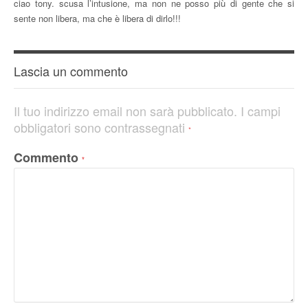
ciao tony. scusa l’intusione, ma non ne posso più di gente che si
sente non libera, ma che è libera di dirlo!!!
Lascia un commento
Il tuo indirizzo email non sarà pubblicato.
I campi
obbligatori sono contrassegnati
*
Commento
*