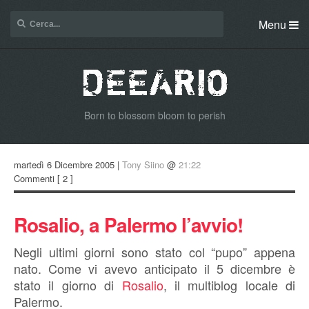
Menu
Born to blossom bloom to perish
martedì 6 Dicembre 2005 |
Tony Siino
@
21:22
Commenti
[ 2 ]
Rosalio, a Palermo l’avvio!
Negli ultimi giorni sono stato col “pupo” appena
nato. Come vi avevo anticipato il 5 dicembre è
stato il giorno di
Rosalio
, il multiblog locale di
Palermo.