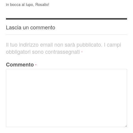
in bocca al lupo, Rosalio!
Lascia un commento
Il tuo indirizzo email non sarà pubblicato.
I campi
obbligatori sono contrassegnati
*
Commento
*