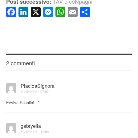
TAV e coNpagni
Post successivo:
Facebook
LinkedIn
X
Messenger
WhatsApp
Email
Condividi
2 commenti
PlacidaSignora
10/12/2005 - 07:57
Evviva Rosalio! :-*
gabryella
10/12/2005 - 11:58