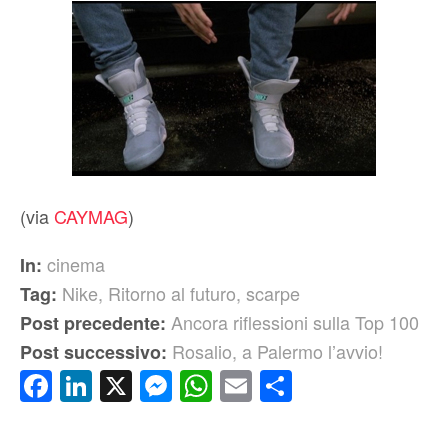
(via
CAYMAG
)
cinema
In:
Nike
,
Ritorno al futuro
,
scarpe
Tag:
Ancora riflessioni sulla Top 100
Post precedente:
Rosalio, a Palermo l’avvio!
Post successivo:
Facebook
LinkedIn
X
Messenger
WhatsApp
Email
Condividi