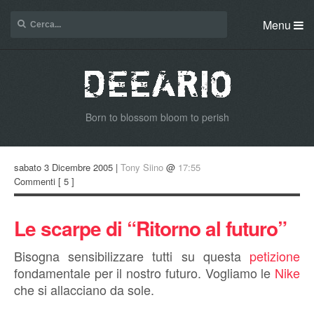
Menu
Born to blossom bloom to perish
sabato 3 Dicembre 2005 |
Tony Siino
@
17:55
Commenti
[ 5 ]
Le scarpe di “Ritorno al futuro”
Bisogna sensibilizzare tutti su questa
petizione
fondamentale per il nostro futuro. Vogliamo le
Nike
che si allacciano da sole.