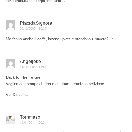
Nike,produca le scarpe che Mart…
PlacidaSignora
05/12/2005 - 19:35
Ma fanno anche il caffè, lavano i piatti e stendono il bucato? ;-*
Angeljoke
11/12/2005 - 14:51
Back to The Future
Vogliamo le scarpe di ritorno al futuro, firmate la petizione.
Via Deeario….
Tommaso
14/01/2011 - 20:31