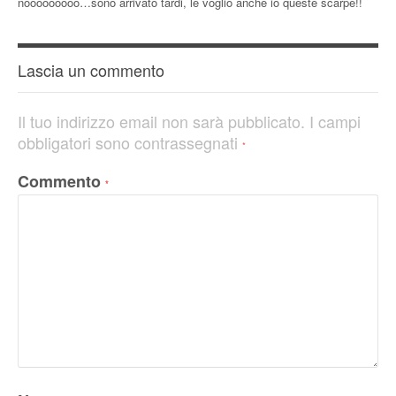
nooooooooo…sono arrivato tardi, le voglio anche io queste scarpe!!
Lascia un commento
Il tuo indirizzo email non sarà pubblicato.
I campi
obbligatori sono contrassegnati
*
Commento
*