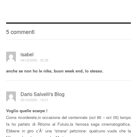
5 commenti
isabel
04/12/2005 - 02:36
anche se non ho le nike, buon week end, lo stesso.
Dario Salvelli's Blog
05/12/2005 - 15:01
Voglio quelle scarpe !
Come ricorderete,in occasione del ventennale (oct 85 – oct 05) tempo
fa ho parlato di Ritorno al Futuro,la famosa saga cinematografica.
Ebbene in giro c’Ã¨ una “strana” petizione: qualcuno vuole che la