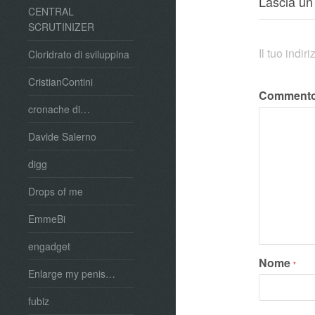
Lascia u
CENTRAL
SCRUTINIZER
Il tuo indi
Cloridrato di sviluppina
CristianContini
Comment
cronache di…
Davide Salerno
digg
Drops of me
EmmeBi
engadget
Nome
*
Enlarge my penis…
fubiz