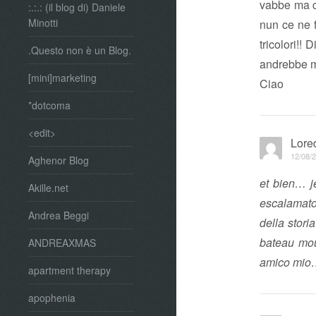
vabbe ma ch
:.:.: (il blog di) Daniele
Minotti
nun ce ne 
tricolori!! 
.Questo non è un Blog.
andrebbe m
[mini]marketing
Ciao
*dotcoma
<edit>
Lore
12/08/2
Aghenor Blog
et bien… je
Akille.net
escalamato 
Andrea Beggi
della stori
bateau mou
ANDREAXMAS
amico mio
apartment therapy
apophenia