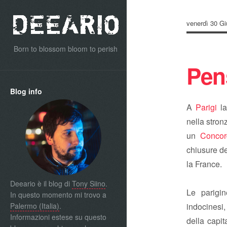
venerdì 30 G
Born to blossom bloom to perish
Pens
Blog info
A
Parigi
la
nella stron
un
Concor
chiusure de
la France.
Deeario è il blog di
Tony Siino
.
Le parigin
In questo momento mi trovo a
Palermo (Italia)
.
indocinesi,
Informazioni estese su questo
della capi