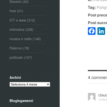
Deeario
(42)
Tag:
Parigi
frasi
(21)
Post prec
ICT e www
(312)
Post succ
Fa
intimistica
(328)
musica e radio
(148)
Palermo
(78)
politicate
(107)
4 commen
Archivi
Archivi
clau
10/08/2
Bloglegamenti