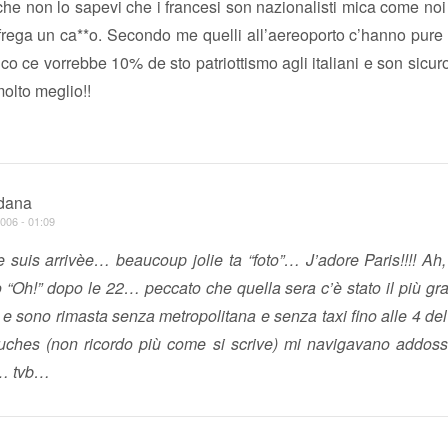
e non lo sapevi che i francesi son nazionalisti mica come noi 
frega un ca**o. Secondo me quelli all’aereoporto c’hanno pure
Dico ce vorrebbe 10% de sto patriottismo agli italiani e son sicuro
olto meglio!!
dana
006 - 01:09
 suis arrivèe… beaucoup jolie ta “foto”… J’adore Paris!!!! Ah
“Oh!” dopo le 22… peccato che quella sera c’è stato il più gr
a e sono rimasta senza metropolitana e senza taxi fino alle 4 de
ches (non ricordo più come si scrive) mi navigavano addoss
… tvb…