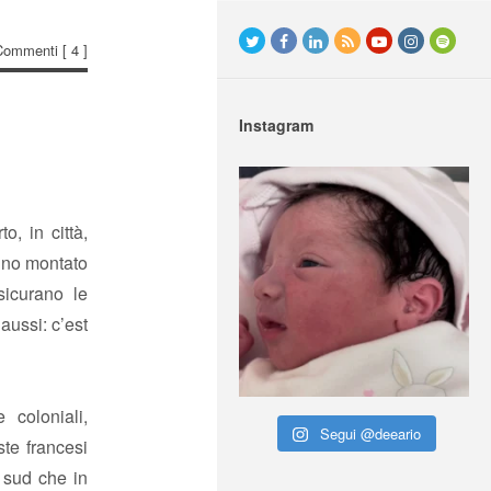
Commenti
[ 4 ]
Instagram
o, in città,
anno montato
sicurano le
 aussi: c’est
 coloniali,
Segui @deeario
ste francesi
 sud che in