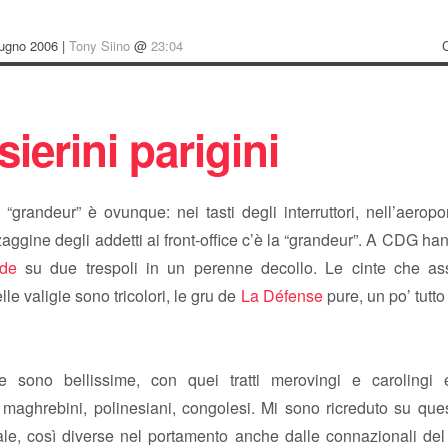
iugno 2006 |
Tony Siino
@
23:04
ierini parigini
 “grandeur” è ovunque: nei tasti degli interruttori, nell’aeroport
zaggine degli addetti ai front-office c’è la “grandeur”. A CDG h
de
su due trespoli in un perenne decollo. Le cinte che as
lle valigie sono tricolori, le gru de
La Défense
pure, un po’ tutto
e sono bellissime, con quei tratti merovingi e carolingi e
 maghrebini, polinesiani, congolesi. Mi sono ricreduto su que
tale, così diverse nel portamento anche dalle connazionali del