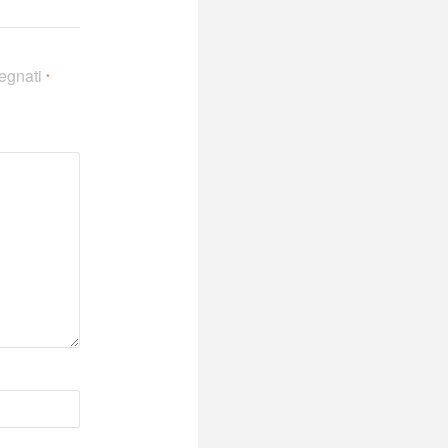
segnati
*