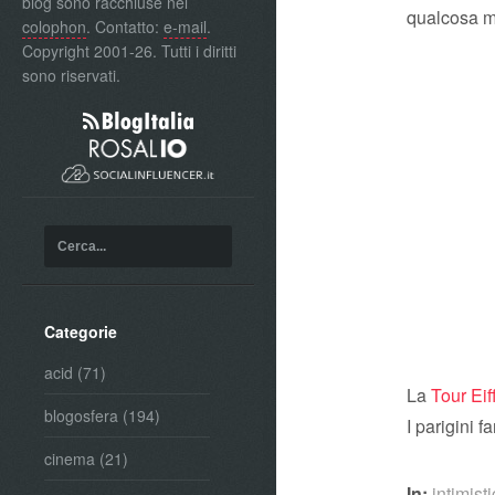
blog sono racchiuse nel
qualcosa mi
colophon
. Contatto:
e-mail
.
Copyright 2001-26. Tutti i diritti
sono riservati.
Categorie
acid
(71)
La
Tour Eif
blogosfera
(194)
I parigini f
cinema
(21)
In:
intimist