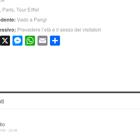
,
Paris
,
Tour Eiffel
edente:
Vado a Parigi
essivo:
Prevedere l’età e il sesso dei visitatori
cebook
LinkedIn
X
Messenger
WhatsApp
Email
Condividi
ti
dio
006 - 22:38