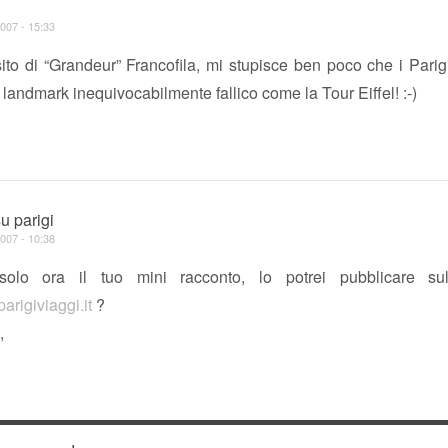
e
007 - 15:33
to di “Grandeur” Francofila, mi stupisce ben poco che i Parig
 landmark inequivocabilmente fallico come la Tour Eiffel! :-)
su parigi
007 - 10:38
solo ora il tuo mini racconto, lo potrei pubblicare su
arigiviaggi.it
?
,