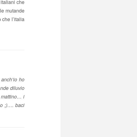
italiani che
 le mutande
 che l’italia
, anch’io ho
ande diluvio
l mattino… i
o ;)…. baci