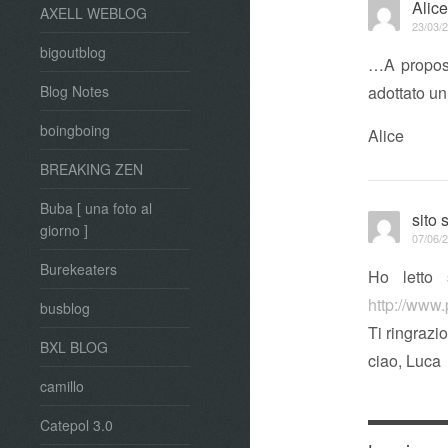
Alic
AXELL WEBLOG
23/03/2
bigoutblog
…A proposi
adottato un
Blog Notes
boingboing
Alice
BREAKING ZEN
Buba [ una foto al
sito 
giorno ]
07/06/2
Burekeaters
Ho letto 
http://www.p
busblog
Ti ringrazio
BXL BLOG
ciao, Luca
camillo
Catepol 3.0