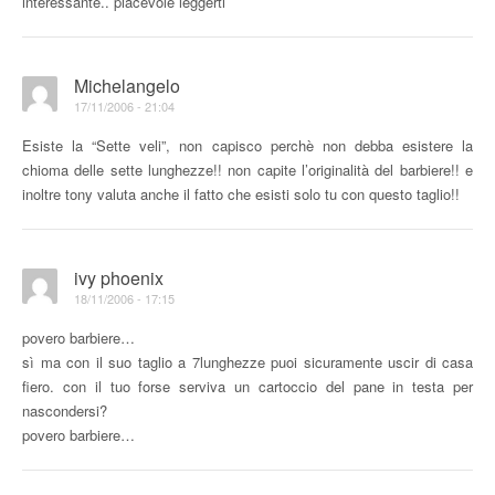
interessante.. piacevole leggerti
Michelangelo
17/11/2006 - 21:04
Esiste la “Sette veli”, non capisco perchè non debba esistere la
chioma delle sette lunghezze!! non capite l’originalità del barbiere!! e
inoltre tony valuta anche il fatto che esisti solo tu con questo taglio!!
ivy phoenix
18/11/2006 - 17:15
povero barbiere…
sì ma con il suo taglio a 7lunghezze puoi sicuramente uscir di casa
fiero. con il tuo forse serviva un cartoccio del pane in testa per
nascondersi?
povero barbiere…