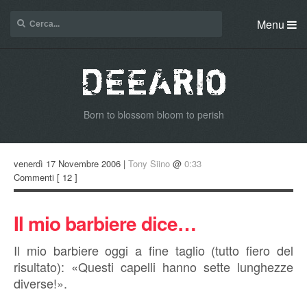
Menu
Born to blossom bloom to perish
venerdì 17 Novembre 2006 |
Tony Siino
@
0:33
Commenti
[ 12 ]
Il mio barbiere dice…
Il mio barbiere oggi a fine taglio (tutto fiero del
risultato): «Questi capelli hanno sette lunghezze
diverse!».