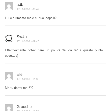
adb
17/11/2006 - 00:47
Lui c’è rimasto male e i tuoi capelli?
Sw4n
17/11/2006 - 09:40
Effettivamente potevi fare un po’ di “fai da te” a questo punto…
ecco… :)
Ele
17/11/2006 - 11:30
Ma tu dormi mai???
Groucho