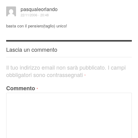
pasqualeorlando
22/11/2006 - 20:48
basta con il pensiero(taglio) unico!
Lascia un commento
Il tuo indirizzo email non sarà pubblicato.
I campi
obbligatori sono contrassegnati
*
Commento
*