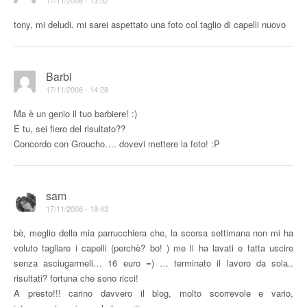
17/11/2006 - 13:52
tony, mi deludi. mi sarei aspettato una foto col taglio di capelli nuovo
Barbi
17/11/2006 - 14:28
Ma è un genio il tuo barbiere! :)
E tu, sei fiero del risultato??
Concordo con Groucho…. dovevi mettere la foto! :P
sam
17/11/2006 - 19:43
bè, meglio della mia parrucchiera che, la scorsa settimana non mi ha
voluto tagliare i capelli (perchè? bo! ) me li ha lavati e fatta uscire
senza asciugarmeli… 16 euro =) … terminato il lavoro da sola..
risultati? fortuna che sono ricci!
A presto!!! carino davvero il blog, molto scorrevole e vario,