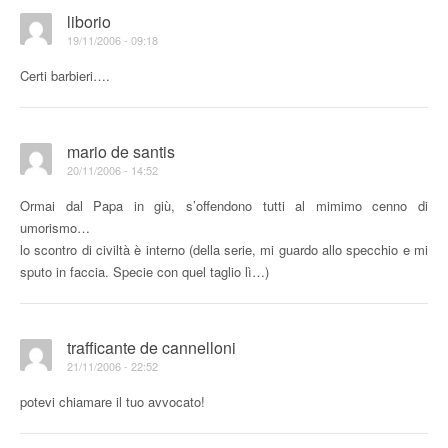
liborio
19/11/2006 - 09:18
Certi barbieri….
mario de santis
20/11/2006 - 14:52
Ormai dal Papa in giù, s’offendono tutti al mimimo cenno di
umorismo…
lo scontro di civiltà è interno (della serie, mi guardo allo specchio e mi
sputo in faccia. Specie con quel taglio lì…)
trafficante de cannelloni
21/11/2006 - 22:52
potevi chiamare il tuo avvocato!