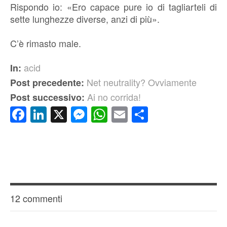
Rispondo io: «Ero capace pure io di tagliarteli di
sette lunghezze diverse, anzi di più».
C’è rimasto male.
acid
In:
Net neutrality? Ovviamente
Post precedente:
Ai no corrida!
Post successivo:
Facebook
LinkedIn
X
Messenger
WhatsApp
Email
Condividi
12 commenti