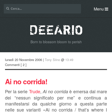
Menu
Born to blossom bloom to perish
lunedì 20 Novembre 2006 |
Tony Siino
@
13:49
Commenti
[ 2 ]
Ai no corrida!
Per la serie
Trude
,
è emersa dal mare
Ai no corrida
dei “nessun significato per me” e continua a
manifestarsi da qualche giorno a questa parte
nelle sue varianti «Ai no corrida / that’s where I