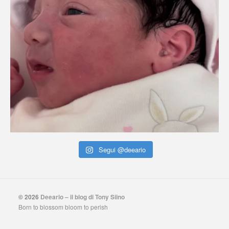
Segui @deeario
© 2026
Deeario – il blog di Tony Siino
Born to blossom bloom to perish