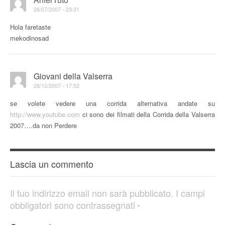
26/07/2007 - 23:31
Hola faretaste
mekodinosad
Giovani della Valserra
28/12/2007 - 17:52
se volete vedere una corrida alternativa andate su
http://www.youtube.com
ci sono dei filmati della Corrida della Valserra
2007….da non Perdere
Lascia un commento
Il tuo indirizzo email non sarà pubblicato.
I campi
obbligatori sono contrassegnati
*