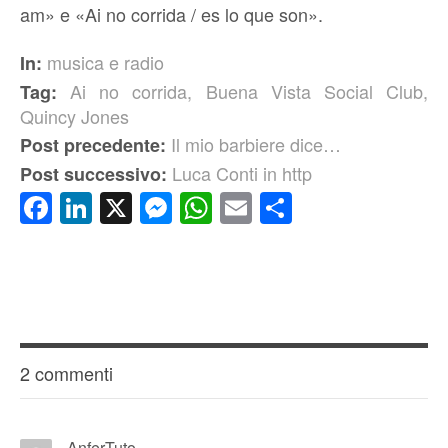
am» e «Ai no corrida / es lo que son».
musica e radio
In:
Ai no corrida
,
Buena Vista Social Club
,
Tag:
Quincy Jones
Il mio barbiere dice…
Post precedente:
Luca Conti in http
Post successivo:
Facebook
LinkedIn
X
Messenger
WhatsApp
Email
Condividi
2 commenti
AnferTuto