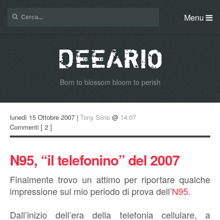
Menu
Born to blossom bloom to perish
lunedì 15 Ottobre 2007 |
Tony Siino
@
14:07
Commenti
[ 2 ]
N95, “il telefonino” del 2007
Finalmente trovo un attimo per riportare qualche
impressione sul mio periodo di prova dell’
N95
.
Dall’inizio dell’era della telefonia cellulare, a