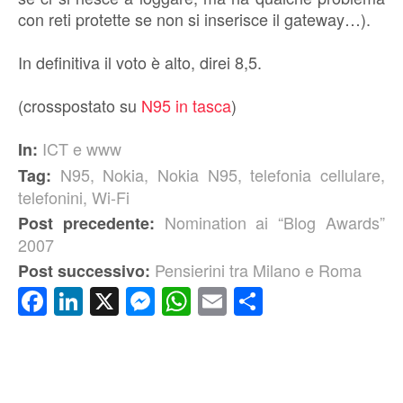
con reti protette se non si inserisce il gateway…).
In definitiva il voto è alto, direi 8,5.
(crosspostato su
N95 in tasca
)
ICT e www
In:
N95
,
Nokia
,
Nokia N95
,
telefonia cellulare
,
Tag:
telefonini
,
Wi-Fi
Nomination ai “Blog Awards”
Post precedente:
2007
Pensierini tra Milano e Roma
Post successivo:
Facebook
LinkedIn
X
Messenger
WhatsApp
Email
Condividi