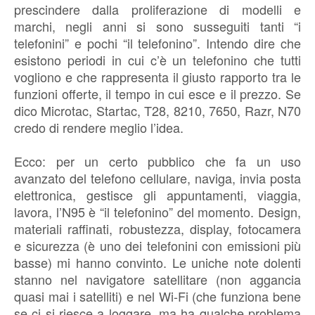
prescindere dalla proliferazione di modelli e
marchi, negli anni si sono susseguiti tanti “i
telefonini” e pochi “il telefonino”. Intendo dire che
esistono periodi in cui c’è un telefonino che tutti
vogliono e che rappresenta il giusto rapporto tra le
funzioni offerte, il tempo in cui esce e il prezzo. Se
dico Microtac, Startac, T28, 8210, 7650, Razr, N70
credo di rendere meglio l’idea.
Ecco: per un certo pubblico che fa un uso
avanzato del telefono cellulare, naviga, invia posta
elettronica, gestisce gli appuntamenti, viaggia,
lavora, l’N95 è “il telefonino” del momento. Design,
materiali raffinati, robustezza, display, fotocamera
e sicurezza (è uno dei telefonini con emissioni più
basse) mi hanno convinto. Le uniche note dolenti
stanno nel navigatore satellitare (non aggancia
quasi mai i satelliti) e nel Wi-Fi (che funziona bene
se ci si riesce a loggare, ma ha qualche problema