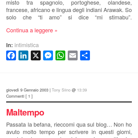
misto tra spagnolo, portoghese, olandese,
francese, africano e lingua degli indiani Arawak. So
solo che “ti amo” si dice “mi stimabu”.
Continua a leggere »
intimistica
In:
Facebook
LinkedIn
X
Messenger
WhatsApp
Email
Condividi
giovedì 9 Gennaio 2003 |
Tony Siino
@
13:39
Commenti
[ 1 ]
Maltempo
Passata la befana, rieccomi qua sul blog… Non ho
avuto molto tempo per scrivere in questi giorni,