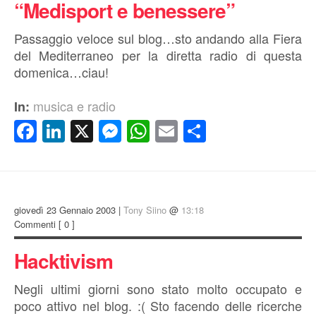
“Medisport e benessere”
Passaggio veloce sul blog…sto andando alla Fiera
del Mediterraneo per la diretta radio di questa
domenica…ciau!
musica e radio
In:
Facebook
LinkedIn
X
Messenger
WhatsApp
Email
Condividi
giovedì 23 Gennaio 2003 |
Tony Siino
@
13:18
Commenti
[ 0 ]
Hacktivism
Negli ultimi giorni sono stato molto occupato e
poco attivo nel blog. :( Sto facendo delle ricerche