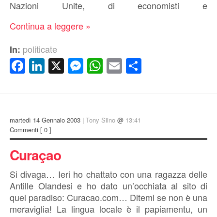
Nazioni Unite, di economisti e
Continua a leggere »
politicate
In:
Facebook
LinkedIn
X
Messenger
WhatsApp
Email
Condividi
martedì 14 Gennaio 2003 |
Tony Siino
@
13:41
Commenti
[ 0 ]
Curaçao
Si divaga… Ieri ho chattato con una ragazza delle
Antille Olandesi e ho dato un’occhiata al sito di
quel paradiso: Curacao.com… Ditemi se non è una
meraviglia! La lingua locale è il papiamentu, un