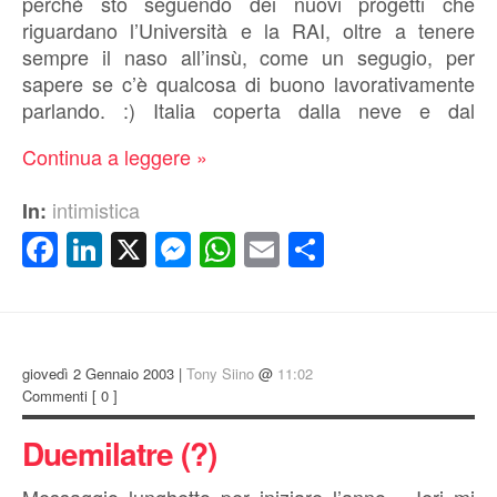
perché sto seguendo dei nuovi progetti che
riguardano l’Università e la RAI, oltre a tenere
sempre il naso all’insù, come un segugio, per
sapere se c’è qualcosa di buono lavorativamente
parlando. :) Italia coperta dalla neve e dal
Continua a leggere »
intimistica
In:
Facebook
LinkedIn
X
Messenger
WhatsApp
Email
Condividi
giovedì 2 Gennaio 2003 |
Tony Siino
@
11:02
Commenti
[ 0 ]
Duemilatre (?)
Messaggio lunghetto per iniziare l’anno… Ieri mi