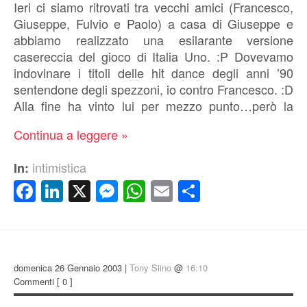
Ieri ci siamo ritrovati tra vecchi amici (Francesco,
Giuseppe, Fulvio e Paolo) a casa di Giuseppe e
abbiamo realizzato una esilarante versione
casereccia del gioco di Italia Uno. :P Dovevamo
indovinare i titoli delle hit dance degli anni ’90
sentendone degli spezzoni, io contro Francesco. :D
Alla fine ha vinto lui per mezzo punto…però la
Continua a leggere »
intimistica
In:
Facebook
LinkedIn
X
Messenger
WhatsApp
Email
Condividi
domenica 26 Gennaio 2003 |
Tony Siino
@
16:10
Commenti
[ 0 ]