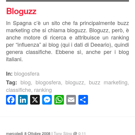
Bloguzz
In Spagna c’è un sito che fa principalmente buzz
marketing che si chiama bloguzz. Bloguzz, però, è
anche motore di ricerca e attribuisce un ranking
per “influenza” ai blog (qui i dati di Deeario), quindi
genera classifiche. Ebbene sì, anche per i blog
italiani.
blogosfera
In:
blog
,
blogosfera
,
bloguzz
,
buzz marketing
,
Tag:
classifiche
,
ranking
Facebook
LinkedIn
X
Messenger
WhatsApp
Email
Condividi
mercoledì 8 Ottobre 2008 |
Tony Siino
@
0:11