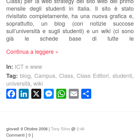
Class) per la web strategy del sito web del primo
mensile degli studenti in Italia. Il sito è stato
rivisitato completamente, ha una nuova grafica e,
soprattutto, un blog (con notizie succose
sull’università e sugli studenti) e un wiki (ci sono
già le schede base di tutte le
Continua a leggere »
ICT e www
In:
blog
,
Campus
,
Class
,
Class Editori
,
studenti
,
Tag:
università
,
wiki
Facebook
LinkedIn
X
Messenger
WhatsApp
Email
Condividi
giovedì 9 Ottobre 2008 |
Tony Siino
@
2:46
Commenti
[ 0 ]