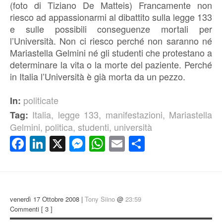
(foto di Tiziano De Matteis) Francamente non
riesco ad appassionarmi al dibattito sulla legge 133
e sulle possibili conseguenze mortali per
l’Università. Non ci riesco perché non saranno né
Mariastella Gelmini né gli studenti che protestano a
determinare la vita o la morte del paziente. Perché
in Italia l’Università è già morta da un pezzo.
politicate
In:
Italia
,
legge 133
,
manifestazioni
,
Mariastella
Tag:
Gelmini
,
politica
,
studenti
,
università
Facebook
LinkedIn
X
Messenger
WhatsApp
Email
Condividi
venerdì 17 Ottobre 2008 |
Tony Siino
@
23:59
Commenti
[ 3 ]