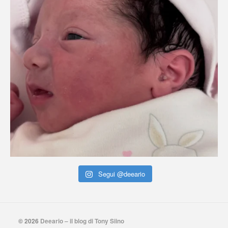
Segui @deeario
© 2026
Deeario – il blog di Tony Siino