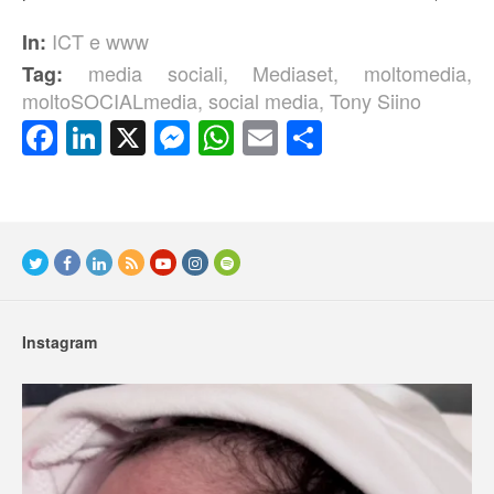
ICT e www
In:
media sociali
,
Mediaset
,
moltomedia
,
Tag:
moltoSOCIALmedia
,
social media
,
Tony Siino
Facebook
LinkedIn
X
Messenger
WhatsApp
Email
Condividi
Instagram