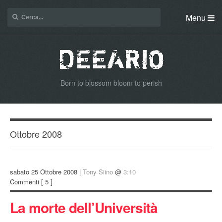
Menu
Born to blossom bloom to perish
Ottobre 2008
sabato 25 Ottobre 2008 |
Tony Siino
@
3:10
Commenti
[ 5 ]
La morte dell’Università