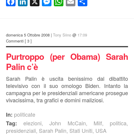
Facebook
LinkedIn
X
Messenger
WhatsApp
Email
Condividi
domenica 5 Ottobre 2008 |
Tony Siino
@
17:09
Commenti
[ 3 ]
Purtroppo (per Obama) Sarah
Palin c’è
Sarah Palin è uscita benissimo dal dibattito
televisivo con il suo omologo Biden. Intanto la
campagna per le presidenziali americane prosegue
vivacissima, tra grafici e domini maliziosi.
politicate
In:
elezioni
,
John McCain
,
Milf
,
politica
,
Tag:
presidenziali
,
Sarah Palin
,
Stati Uniti
,
USA