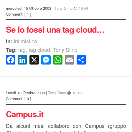
mercoledì 15 Ottobre 2008 |
Tony Siino
@
19:44
Commenti
[ 1 ]
Se io fossi una tag cloud…
intimistica
In:
tag
,
tag cloud
,
Tony Siino
Tag:
Facebook
LinkedIn
X
Messenger
WhatsApp
Email
Condividi
lunedì 13 Ottobre 2008 |
Tony Siino
@
18:18
Commenti
[ 0 ]
Campus.it
Da alcuni mesi collaboro con Campus (gruppo