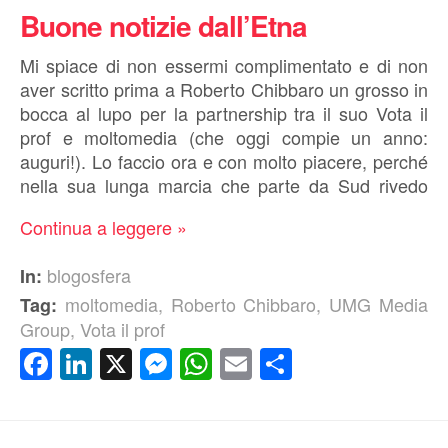
Buone notizie dall’Etna
Mi spiace di non essermi complimentato e di non
aver scritto prima a Roberto Chibbaro un grosso in
bocca al lupo per la partnership tra il suo Vota il
prof e moltomedia (che oggi compie un anno:
auguri!). Lo faccio ora e con molto piacere, perché
nella sua lunga marcia che parte da Sud rivedo
Continua a leggere »
blogosfera
In:
moltomedia
,
Roberto Chibbaro
,
UMG Media
Tag:
Group
,
Vota il prof
Facebook
LinkedIn
X
Messenger
WhatsApp
Email
Condividi