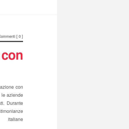
Commenti
[ 0 ]
 con
vazione con
e le aziende
ti. Durante
stimonianze
iane