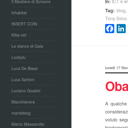
In:
ICT e 
Il Mestiere di Scrivere
Tag:
blog
inhabitat
Tony Siino
INSERT COIN
Fa
Kitta.net
Le stanze di Gaia
Loobylu
lunedì 17 No
Luca De Biase
Oba
Luca Sartoni
Luciano Giustini
Macchianera
A qualche 
considerazi
manteblog
voluto segu
Marco Massarotto
fondamenta