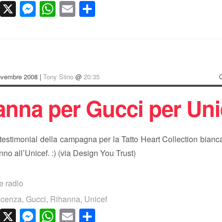
cebook
LinkedIn
X
Messenger
WhatsApp
Email
Condividi
ovembre 2008 |
Tony Siino
@
20:35
anna per Gucci per Uni
estimonial della campagna per la Tatto Heart Collection bianca
nno all’Unicef. :) (via Design You Trust)
e radio
icenza
,
Gucci
,
Rihanna
,
Unicef
cebook
LinkedIn
X
Messenger
WhatsApp
Email
Condividi