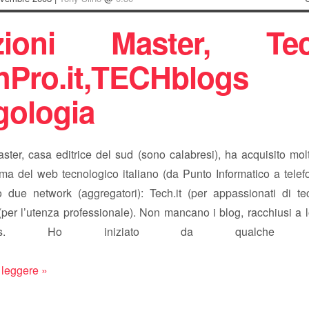
zioni Master, Tech
chPro.it,TECHblog
gologia
ster, casa editrice del sud (sono calabresi), ha acquisito molti 
ma del web tecnologico italiano (da Punto Informatico a telefo
o due network (aggregatori): Tech.it (per appassionati di te
(per l’utenza professionale). Non mancano i blog, racchiusi a l
logs. Ho iniziato da qualche set
 leggere »