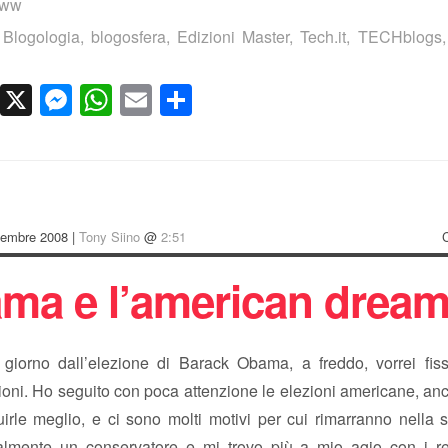
www
,
Blogologia
,
blogosfera
,
Edizioni Master
,
Tech.it
,
TECHblogs
cebook
LinkedIn
X
Messenger
WhatsApp
Email
Condividi
vembre 2008 |
Tony Siino
@
2:51
ma e l’american drea
giorno dall’elezione di Barack Obama, a freddo, vorrei fis
oni. Ho seguito con poca attenzione le elezioni americane, an
irle meglio, e ci sono molti motivi per cui rimarranno nella 
lmente un conservatore e mi trovo più a mio agio con i re