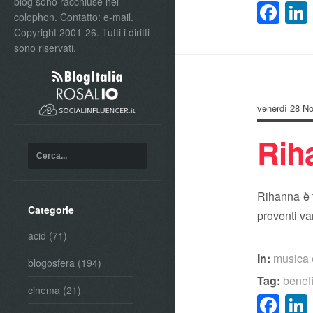
blog sono racchiuse nel
Fa
colophon
. Contatto:
e-mail
.
Copyright 2001-26. Tutti i diritti
sono riservati.
venerdì 28 N
Rih
Rihanna è t
Categorie
proventi va
acid
(71)
In:
musica 
blogosfera
(194)
Tag:
benef
cinema
(21)
Fa