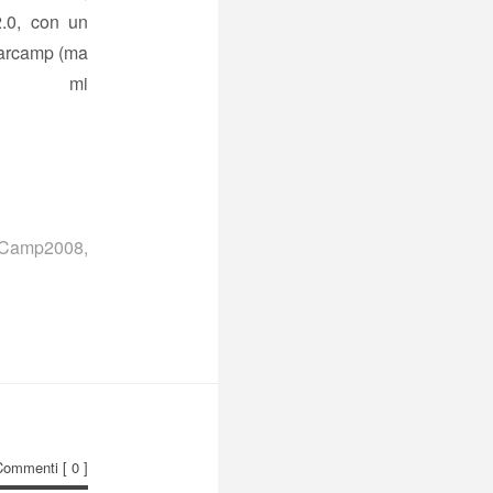
2.0, con un
barcamp (ma
a” mi
Camp2008
,
Commenti
[ 0 ]