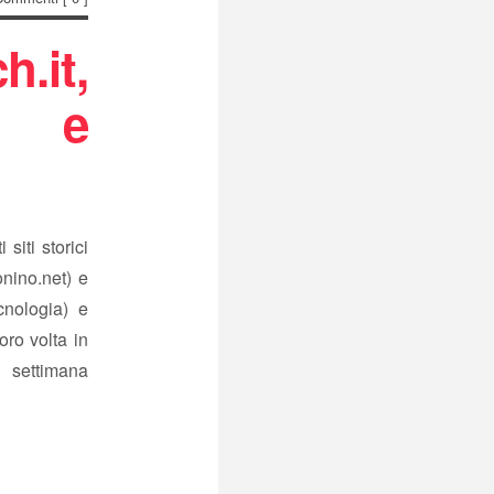
.it,
s e
siti storici
nino.net) e
cnologia) e
oro volta in
timana