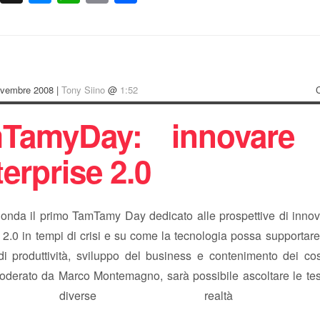
ovembre 2008 |
Tony Siino
@
1:52
TamyDay: innovare
terprise 2.0
 onda il primo TamTamy Day dedicato alle prospettive di inno
e 2.0 in tempi di crisi e su come la tecnologia possa supportar
 di produttività, sviluppo del business e contenimento dei cos
moderato da Marco Montemagno, sarà possibile ascoltare le te
diverse realtà ital