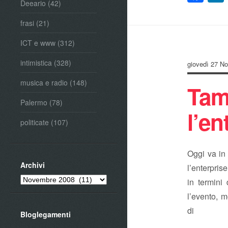
Deeario
(42)
frasi
(21)
ICT e www
(312)
intimistica
(328)
giovedì 27 N
musica e radio
(148)
Tam
Palermo
(78)
l’en
politicate
(107)
Oggi va in
Archivi
l’enterpris
Archivi
in termini
l’evento, 
di 
Bloglegamenti