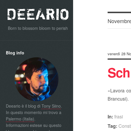
Novembre
Born to blossom bloom to perish
Blog info
venerdì 28 N
Schi
«Lavora c
Brancusi).
Deeario è il blog di
Tony Siino
.
In questo momento mi trovo a
In:
frasi
Palermo (Italia)
.
Informazioni estese su questo
Tag:
Const