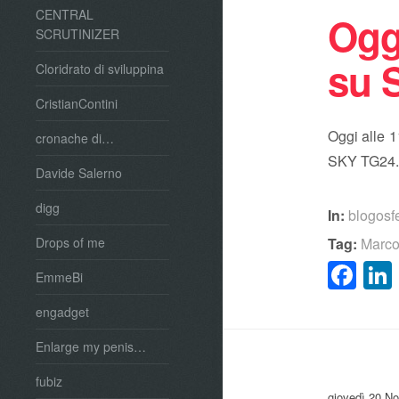
CENTRAL
Ogg
SCRUTINIZER
su 
Cloridrato di sviluppina
CristianContini
Oggi alle 1
cronache di…
SKY TG24
Davide Salerno
digg
In:
blogosf
Tag:
Marc
Drops of me
Fa
EmmeBi
engadget
Enlarge my penis…
fubiz
giovedì 20 N