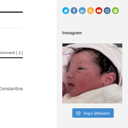
Instagram
Commenti
[ 3 ]
onstantine
Segui @deeario