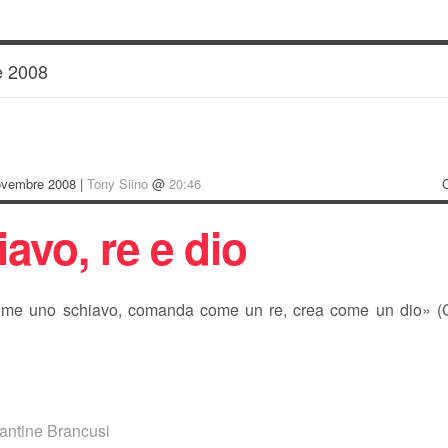
 2008
ovembre 2008 |
Tony Siino
@
20:46
avo, re e dio
ome uno schiavo, comanda come un re, crea come un dio» (C
antine Brancusi