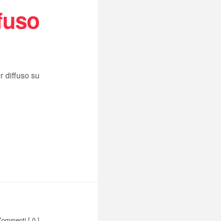
fuso
r diffuso su
Commenti
[ 0 ]