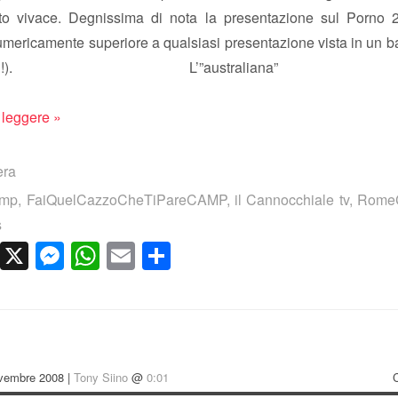
o vivace. Degnissima di nota la presentazione sul Porno 
umericamente superiore a qualsiasi presentazione vista in un 
dunpo’!). L’”australian
 leggere »
era
amp
,
FaiQuelCazzoCheTiPareCAMP
,
il Cannocchiale tv
,
Rome
s
cebook
LinkedIn
X
Messenger
WhatsApp
Email
Condividi
vembre 2008 |
Tony Siino
@
0:01