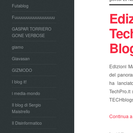
Futablog
Edi
Fuuuuuuuuuuuuuuuuu
Te
GASPAR TORRIERO
GONE VERBOSE
Blo
giamo
Giavasan
Edizioni Ma
GIZMODO
del panora
I blog it!
ha lanciat
TechPro.it 
i media-mondo
TECHb
Il blog di Sergio
Maistrello
Continua a
Il Disinformatico