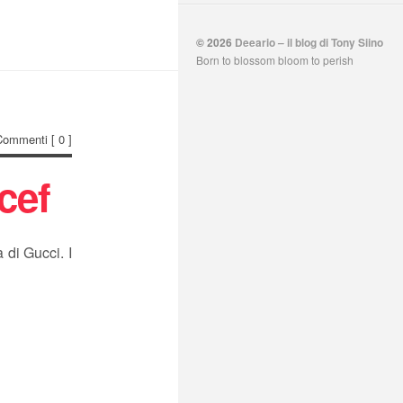
© 2026
Deeario – il blog di Tony Siino
Born to blossom bloom to perish
Commenti
[ 0 ]
cef
 di Gucci. I