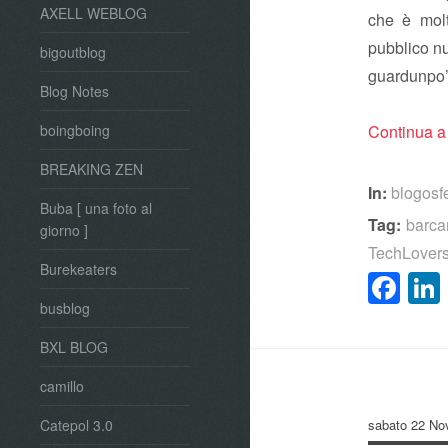
AXELL WEBLOG
che è molt
pubblico n
bigoutblog
guar
Blog Notes
boingboing
Continua a
BREAKING ZEN
In:
blogosf
Buba [ una foto al
Tag:
barc
giorno ]
TechLover
Burekeaters
Fa
busblog
BXL BLOG
camillo
sabato 22 No
Catepol 3.0