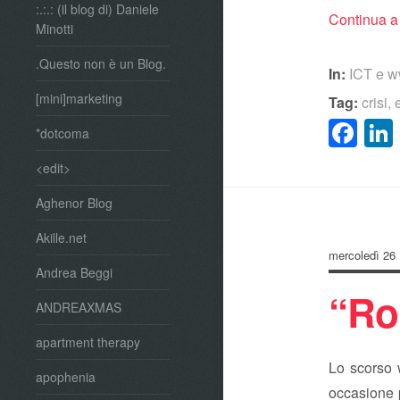
:.:.: (il blog di) Daniele
Continua a
Minotti
.Questo non è un Blog.
In:
ICT e 
[mini]marketing
Tag:
crisi
,
Fa
*dotcoma
<edit>
Aghenor Blog
Akille.net
mercoledì 26
Andrea Beggi
“Ro
ANDREAXMAS
apartment therapy
Lo scorso
apophenia
occasione p