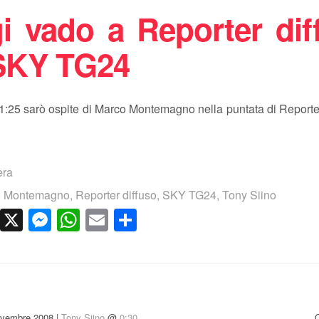
i vado a Reporter dif
SKY TG24
1:25 sarò ospite di Marco Montemagno nella puntata di Reporte
.
era
o Montemagno
,
Reporter diffuso
,
SKY TG24
,
Tony Siino
cebook
LinkedIn
X
Messenger
WhatsApp
Email
Condividi
ovembre 2008 |
Tony Siino
@
0:30