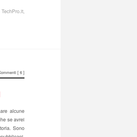
,
TechPro.it
,
Commenti
[ 6 ]
m
sare alcune
che se avrei
storia. Sono
pubblicani,