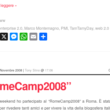
 leggere »
www
enterprise 2.0
,
Marco Montemagno
,
PMI
,
TamTamyDay
,
web 2.0
cebook
LinkedIn
X
Messenger
WhatsApp
Email
Condividi
 Novembre 2008 |
Tony Siino
@
17:06
meCamp2008”
 weekend ho partecipato al “RomeCamp2008” a Roma. È stata
er rivedere tanti amici e per vivere la vita della blogosfera itali